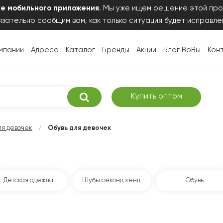
те мобильного приложения
. Мы уже ищем решение этой про
зательно сообщим вам, как только ситуация будет исправле
мпании
Адреса
Каталог
Бренды
Акции
Блог ВоВы
Кон
Купить оптом
/
я девочек
Обувь для девочек
Детская одежда
Шубы секонд хенд
Обувь