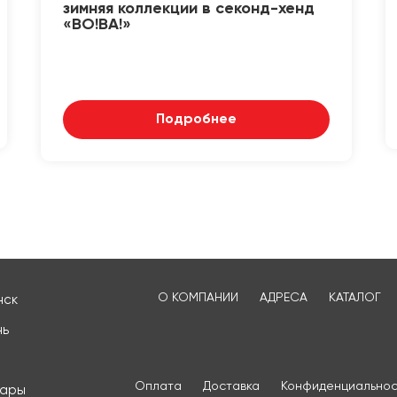
зимняя коллекции в секонд-хенд
«ВО!ВА!»
Подробнее
О КОМПАНИИ
АДРЕСА
КАТАЛОГ
нск
нь
Оплата
Доставка
Конфиденциальнос
сары