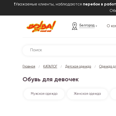
❗Уважаемые клиенты, наблюдаются
перебои в рабо
Обя
Белгород
О ко
/
/
/
Главная
КАТАЛОГ
Детская одежда
Одежда дл
Обувь для девочек
Мужская одежда
Женская одежда