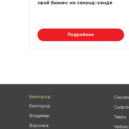
свой бизнес на секонд-хэнде
Подробнее
Белгород
Смоле
Белгород
Сызра
Владимир
Тверь
Воронеж
Чебок