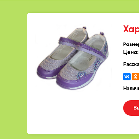
Ха
Разме
Цена:
Расск
Наличи
В