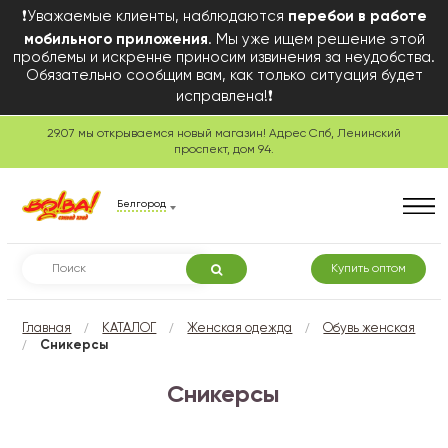
❗Уважаемые клиенты, наблюдаются
перебои в работе
мобильного приложения
. Мы уже ищем решение этой
проблемы и искренне приносим извинения за неудобства.
Обязательно сообщим вам, как только ситуация будет
исправлена!❗
29.07 мы открываемся новый магазин! Адрес Спб, Ленинский
проспект, дом 94.
Белгород
Купить оптом
/
/
/
Главная
КАТАЛОГ
Женская одежда
Обувь женская
/
Сникерсы
Сникерсы